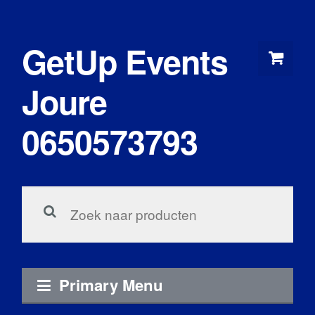
Skip
to
GetUp Events
content
Joure
0650573793
Zoeken
voor:
Primary Menu