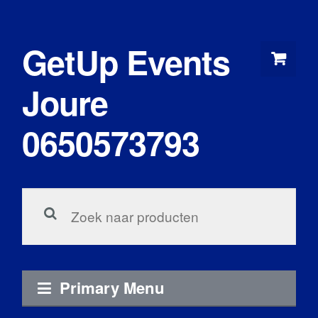
Skip
to
GetUp Events
content
Joure
0650573793
Zoeken
voor:
Primary Menu