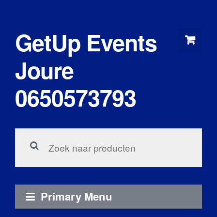
Skip
to
GetUp Events
content
Joure
0650573793
Zoeken
voor:
Primary Menu