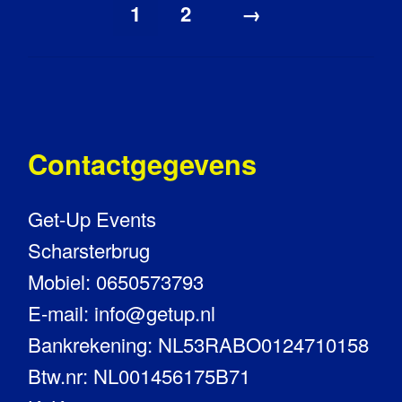
1
2
→
Contactgegevens
Get-Up Events
Scharsterbrug
Mobiel: 0650573793
E-mail: info@getup.nl
Bankrekening: NL53RABO0124710158
Btw.nr: NL001456175B71