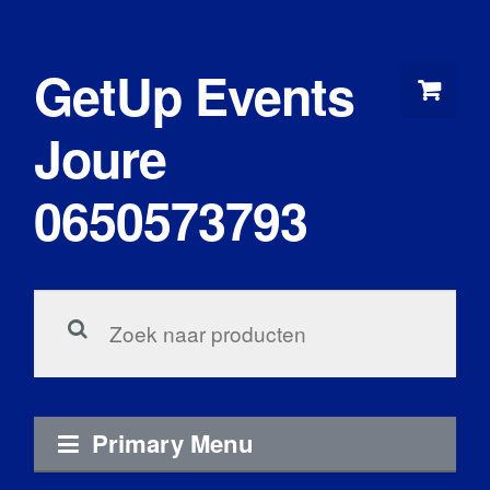
Skip
to
GetUp Events
content
Joure
0650573793
Zoeken
voor:
Primary Menu