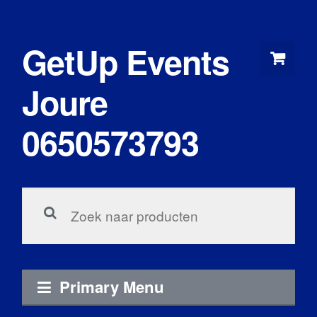
Skip
to
GetUp Events
content
Joure
0650573793
Zoeken
voor:
Primary Menu