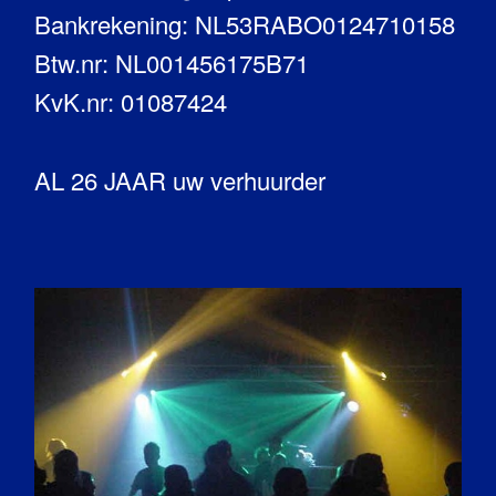
Bankrekening: NL53RABO0124710158
Btw.nr: NL001456175B71
KvK.nr: 01087424
AL 26 JAAR uw verhuurder