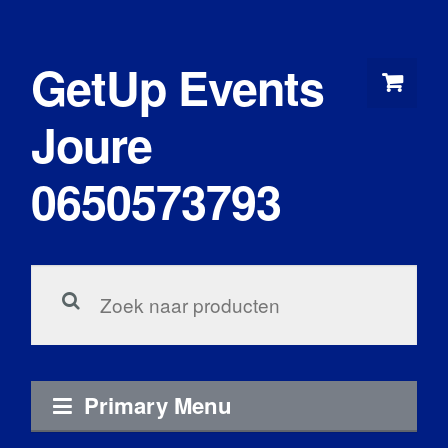
Skip
to
GetUp Events
content
Joure
0650573793
Zoeken
voor:
Primary Menu