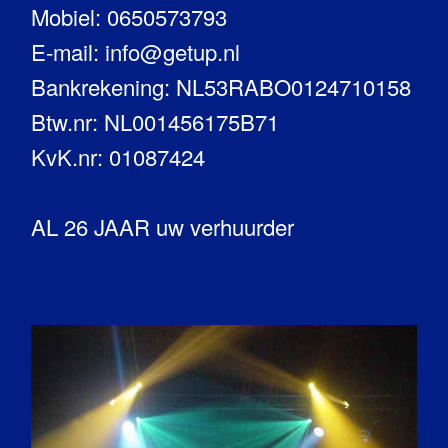
Mobiel: 0650573793
E-mail: info@getup.nl
Bankrekening: NL53RABO0124710158
Btw.nr: NL001456175B71
KvK.nr: 01087424
AL 26 JAAR uw verhuurder