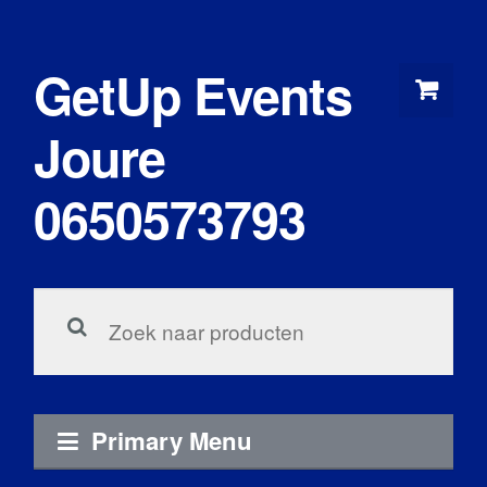
Skip
to
GetUp Events
content
Joure
0650573793
Zoeken
voor:
Primary Menu